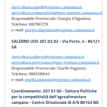
Agricoltura.napoli@regione.campania.it
agricoltura.competitivita@pec.regione.campania.it
Responsabile Provinciale: Giorgio D’Agostino
Telefono: 0817967278
e-mail:
giorgio.dagostino@regione.campania.it
SALERNO UOS 207.02.02 - Via Porto, 4 - 84121
SA
Agricoltura.salerno@regione.campania.it
agricoltura.governance@pec.regione.campania.it
Responsabile Provinciale: Guelfo Paganini
Telefono: 0892589143
e-mail:
guelfo.paganini@regione.campania.it
Coordinamento: 207 01 00 - Settore Politiche
per la competitività dell’agroalimentare
campano - Centro Direzionale IA A/6 80143 NA