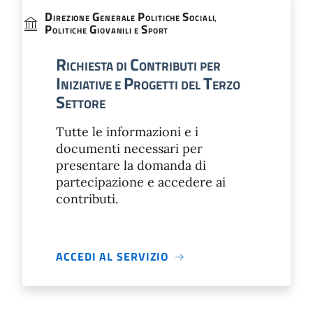
D
G
P
S
IREZIONE
ENERALE
OLITICHE
OCIALI,
P
G
S
OLITICHE
IOVANILI E
PORT
R
C
ICHIESTA DI
ONTRIBUTI PER
I
P
T
NIZIATIVE E
ROGETTI DEL
ERZO
S
ETTORE
Tutte le informazioni e i
documenti necessari per
presentare la domanda di
partecipazione e accedere ai
contributi.
ACCEDI AL SERVIZIO