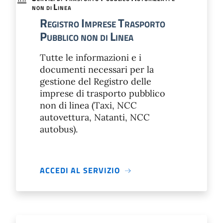
L
NON DI
INEA
R
I
T
EGISTRO
MPRESE
RASPORTO
P
L
UBBLICO NON DI
INEA
Tutte le informazioni e i
documenti necessari per la
gestione del Registro delle
imprese di trasporto pubblico
non di linea (Taxi, NCC
autovettura, Natanti, NCC
autobus).
ACCEDI AL SERVIZIO