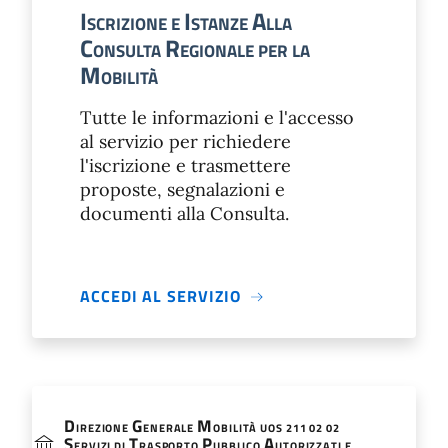
I
I
A
SCRIZIONE E
STANZE
LLA
C
R
ONSULTA
EGIONALE PER LA
M
OBILITÀ
Tutte le informazioni e l'accesso
al servizio per richiedere
l'iscrizione e trasmettere
proposte, segnalazioni e
documenti alla Consulta.
ACCEDI AL SERVIZIO
D
G
M
IREZIONE
ENERALE
OBILITÀ UOS 211 02 02
S
T
P
A
ERVIZI DI
RASPORTO
UBBLICO
UTORIZZATI E