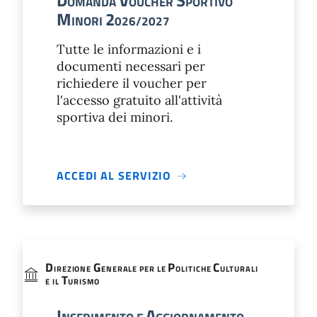
D
V
S
OMANDA
OUCHER
PORTIVO
M
2
INORI
026/2027
Tutte le informazioni e i
documenti necessari per
richiedere il voucher per
l'accesso gratuito all'attività
sportiva dei minori.
ACCEDI AL SERVIZIO
D
G
P
C
IREZIONE
ENERALE PER LE
OLITICHE
ULTURALI
T
E IL
URISMO
I
A