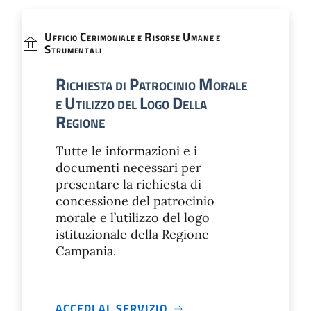
U
C
R
U
FFICIO
ERIMONIALE E
ISORSE
MANE E
S
TRUMENTALI
R
P
M
ICHIESTA DI
ATROCINIO
ORALE
U
L
D
E
TILIZZO DEL
OGO
ELLA
R
EGIONE
Tutte le informazioni e i
documenti necessari per
presentare la richiesta di
concessione del patrocinio
morale e l’utilizzo del logo
istituzionale della Regione
Campania.
ACCEDI AL SERVIZIO