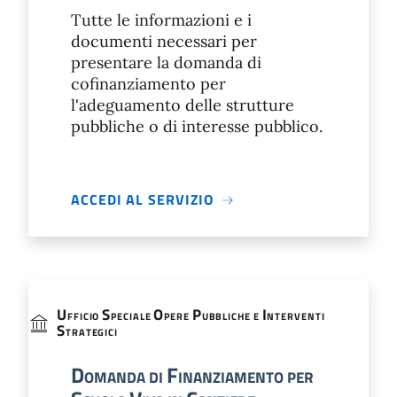
Tutte le informazioni e i
documenti necessari per
presentare la domanda di
cofinanziamento per
l'adeguamento delle strutture
pubbliche o di interesse pubblico.
ACCEDI AL SERVIZIO
U
S
O
P
I
FFICIO
PECIALE
PERE
UBBLICHE E
NTERVENTI
S
TRATEGICI
D
F
OMANDA DI
INANZIAMENTO PER