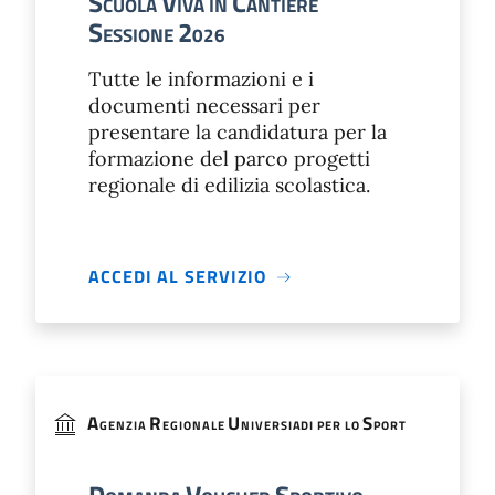
S
V
C
CUOLA
IVA IN
ANTIERE
S
2
ESSIONE
026
Tutte le informazioni e i
documenti necessari per
presentare la candidatura per la
formazione del parco progetti
regionale di edilizia scolastica.
ACCEDI AL SERVIZIO
A
R
U
S
GENZIA
EGIONALE
NIVERSIADI PER LO
PORT