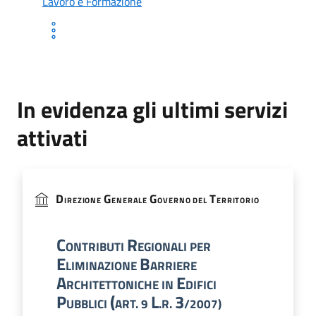
Lavoro e Formazione
In evidenza gli ultimi servizi
attivati
D
G
G
T
IREZIONE
ENERALE
OVERNO DEL
ERRITORIO
C
R
ONTRIBUTI
EGIONALI PER
E
B
LIMINAZIONE
ARRIERE
A
E
RCHITETTONICHE IN
DIFICI
P
(
L
3
UBBLICI
ART. 9
.R.
/2007)