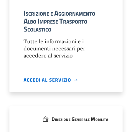
I
A
SCRIZIONE E
GGIORNAMENTO
A
I
T
LBO
MPRESE
RASPORTO
S
COLASTICO
Tutte le informazioni e i
documenti necessari per
accedere al servizio
ACCEDI AL SERVIZIO
D
G
M
IREZIONE
ENERALE
OBILITÀ