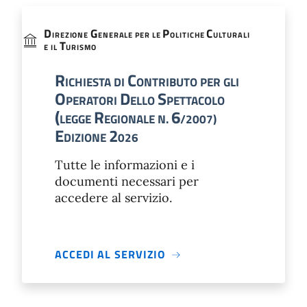
D
G
P
C
IREZIONE
ENERALE PER LE
OLITICHE
ULTURALI
T
E IL
URISMO
R
C
ICHIESTA DI
ONTRIBUTO PER GLI
O
D
S
PERATORI
ELLO
PETTACOLO
(
R
6
LEGGE
EGIONALE N.
/2007)
E
2
DIZIONE
026
Tutte le informazioni e i
documenti necessari per
accedere al servizio.
ACCEDI AL SERVIZIO